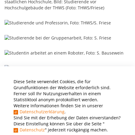
Diese Seite verwendet Cookies, die für
Grundfunktionen der Website erforderlich sind.
Ferner soll Ihr Nutzungsverhalten in einem
Statistiktool anonym protokolliert werden.
Weitere Informationen finden Sie in unserer
Copyright Icons: flaticon.com (
High Quality
,
Flexibilität
,
Community
)
Datenschutzerklärung
.
Sind Sie mit der Erhebung der Daten einverstanden?
Diese Einstellung können Sie über die Seite "
Datenschutz
" jederzeit rückgängig machen.
Presse
Stellenausschreibungen
Intranet
THWS Store